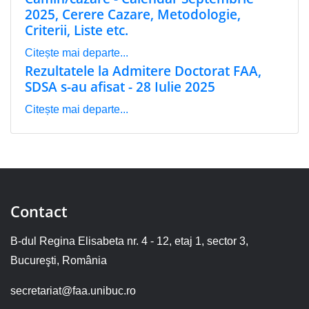
2025, Cerere Cazare, Metodologie,
Criterii, Liste etc.
Citește mai departe...
Rezultatele la Admitere Doctorat FAA,
SDSA s-au afisat - 28 Iulie 2025
Citește mai departe...
Contact
B-dul Regina Elisabeta nr. 4 - 12, etaj 1, sector 3,
Bucureşti, România
secretariat@faa.unibuc.ro