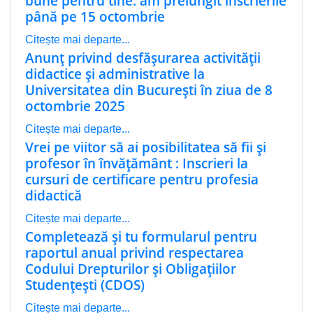
bune pentru tine: am prelungit înscrierile
până pe 15 octombrie
Citește mai departe...
Anunț privind desfășurarea activității
didactice și administrative la
Universitatea din București în ziua de 8
octombrie 2025
Citește mai departe...
Vrei pe viitor să ai posibilitatea să fii și
profesor în învățământ : Inscrieri la
cursuri de certificare pentru profesia
didactică
Citește mai departe...
Completează și tu formularul pentru
raportul anual privind respectarea
Codului Drepturilor și Obligațiilor
Studențești (CDOS)
Citește mai departe...