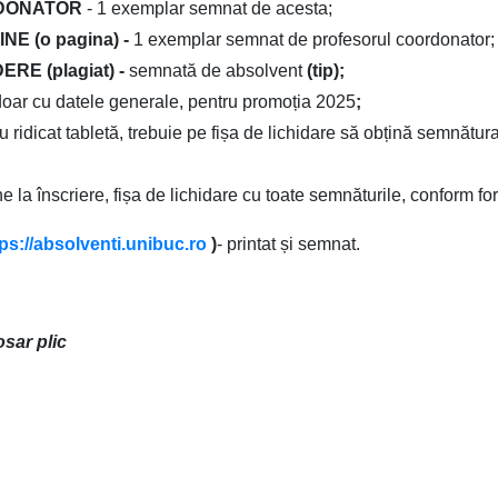
RDONATOR
- 1 exemplar semnat de acesta;
E (o pagina) -
1 exemplar semnat de profesorul coordonator;
E (plagiat) -
semnată de absolvent
(tip);
oar cu datele generale, pentru promoția 2025
;
u ridicat tabletă, trebuie pe fișa de lichidare să obțină semnăt
e la înscriere, fișa de lichidare cu toate semnăturile, conform fo
ps://absolventi.
unibuc.ro
)
- printat și semnat.
sar plic