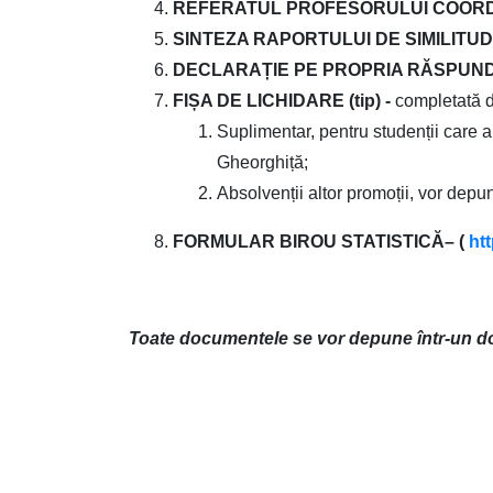
REFERATUL PROFESORULUI COO
SINTEZA RAPORTULUI DE SIMILITUDIN
DECLARAȚIE PE PROPRIA RĂSPUNDER
FIȘA DE LICHIDARE (tip) -
completată d
Suplimentar, pentru studenții care a
Gheorghiță;
Absolvenții altor promoții, vor depun
FORMULAR
BIROU STATISTICĂ
– (
htt
Toate documentele se vor depune într-un do