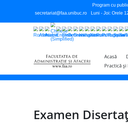
Program cu public
secretariat@faa.unibuc.ro
Luni - Joi: Orele 1
Acasă
Practică și
Examen Disertaţ