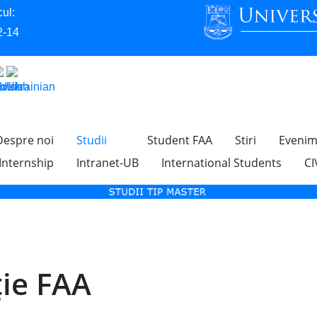
ul:
2-14
Despre noi
Studii
Student FAA
Stiri
Evenim
 Internship
Intranet-UB
International Students
CI
ie FAA