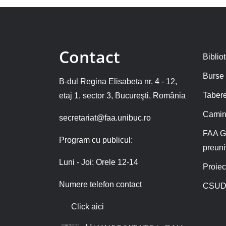
Contact
Biblio
Burse
B-dul Regina Elisabeta nr. 4 - 12,
Tabere
etaj 1, sector 3, Bucureşti, România
Camin
secretariat@faa.unibuc.ro
FAA G
Program cu publicul:
preuni
Luni - Joi: Orele 12-14
Proiec
Numere telefon contact
CSUD
Click aici