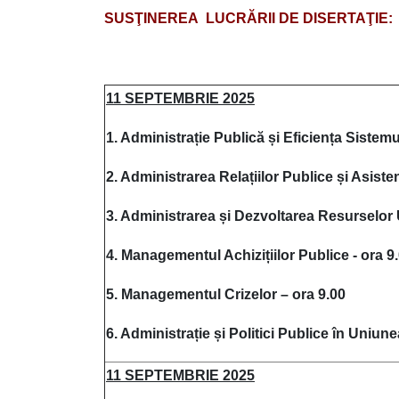
SUSŢINEREA LUCRĂRII DE DISERTA
11
SEPTEMBRIE
202
5
1.
Administrație Publică și Efic
i
ența Sistemul
2.
Administrarea Relațiilor Publice și Asiste
3.
Administrarea și Dezvoltarea Resurselor
4.
Managementul Achi
z
i
ț
iilor
Publice - ora 9
5.
Managementul Crizelor – ora 9.00
6.
Administra
ție
și Politici Publice în Uniun
11
SEPTEMBRIE
202
5