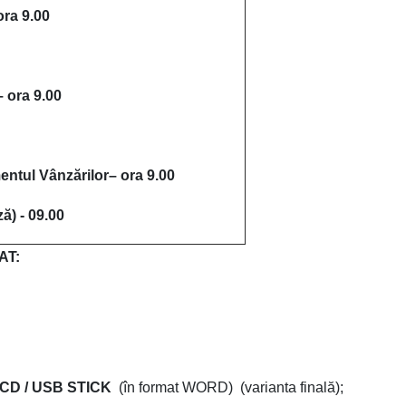
ora 9.00
– ora 9.00
ntul Vânzărilor
– ora 9.00
ă) - 09.00
AT:
 CD / USB STICK
(în format WORD) (varianta finală);