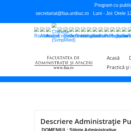
Program cu public
secretariat@faa.unibuc.ro
Luni - Joi: Orele 1
Acasă
Practică și
Descriere Administraţie Pub
DOMENIUL: Științe Administrative