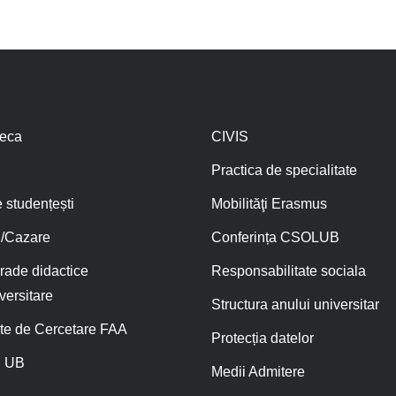
teca
CIVIS
Practica de specialitate
 studențești
Mobilităţi Erasmus
/Cazare
Conferința CSOLUB
rade didactice
Responsabilitate sociala
versitare
Structura anului universitar
te de Cercetare FAA
Protecția datelor
 UB
Medii Admitere