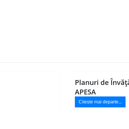
Planuri de Învăţ
APESA
Citește mai departe...