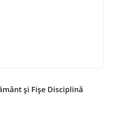
ământ și Fișe Disciplină