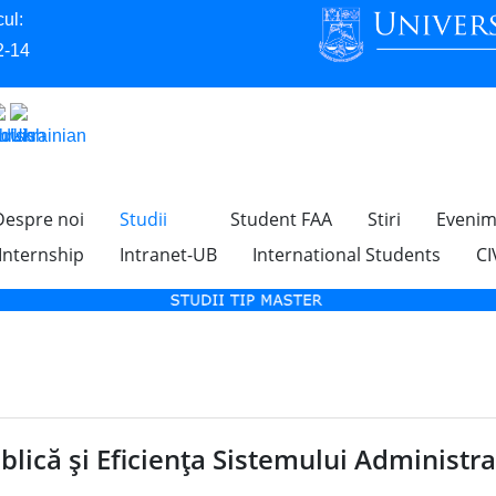
ul:
2-14
Despre noi
Studii
Student FAA
Stiri
Evenim
 Internship
Intranet-UB
International Students
CI
lică şi Eficienţa Sistemului Administra