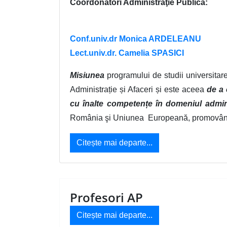
Coordonatori Administraţie Publică:
Conf.univ.dr Monica ARDELEANU
Lect.univ.dr. Camelia SPASICI
Misiunea
programului de studii universitar
Administrație și Afaceri și este aceea
de a 
cu înalte competențe în domeniul admini
România şi Uniunea Europeană, promovând un a
Citește mai departe...
Profesori AP
Citește mai departe...