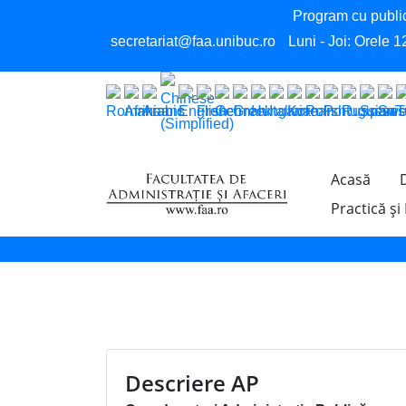
Program cu public
secretariat@faa.unibuc.ro
Luni - Joi: Orele 1
Acasă
Practică și
Descriere AP