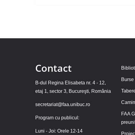
Contact
Biblio
Burse
B-dul Regina Elisabeta nr. 4 - 12,
Tabere
etaj 1, sector 3, Bucureşti, România
Camin
secretariat@faa.unibuc.ro
FAA G
Program cu publicul:
preuni
Luni - Joi: Orele 12-14
Proiec