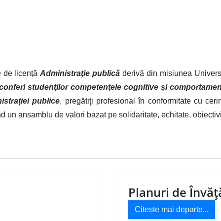
e de licență
Administraţie publică
derivă din misiunea Universit
conferi studenţilor competenţele cognitive şi comportamen
strației publice
, pregătiţi profesional în conformitate cu cer
nsamblu de valori bazat pe solidaritate, echitate, obiectivitate
Planuri de Învăţ
Citește mai departe...