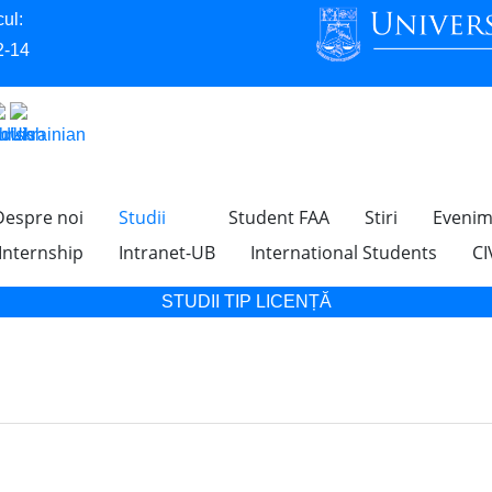
ul:
2-14
Despre noi
Studii
Student FAA
Stiri
Evenim
 Internship
Intranet-UB
International Students
CI
STUDII TIP LICENȚĂ