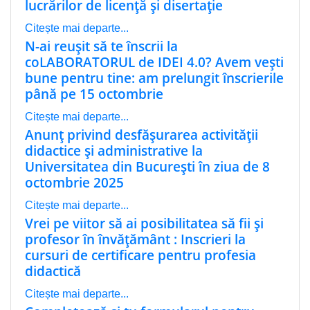
lucrărilor de licență și disertație
Citește mai departe...
N-ai reușit să te înscrii la
coLABORATORUL de IDEI 4.0? Avem vești
bune pentru tine: am prelungit înscrierile
până pe 15 octombrie
Citește mai departe...
Anunț privind desfășurarea activității
didactice și administrative la
Universitatea din București în ziua de 8
octombrie 2025
Citește mai departe...
Vrei pe viitor să ai posibilitatea să fii și
profesor în învățământ : Inscrieri la
cursuri de certificare pentru profesia
didactică
Citește mai departe...